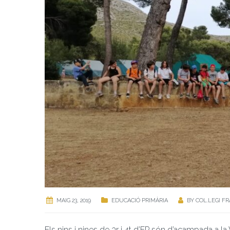
MAIG 23, 2019
EDUCACIÓ PRIMÀRIA
BY
COL.LEGI F
Els nins i nines de 3r i 4t d’EP són d’acampada a la 