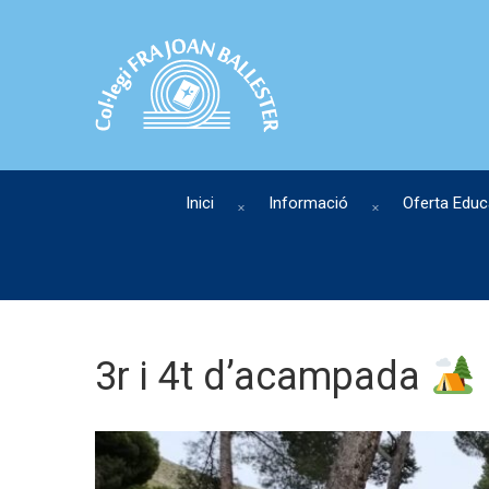
Inici
Informació
Oferta Educ
3r i 4t d’acampada