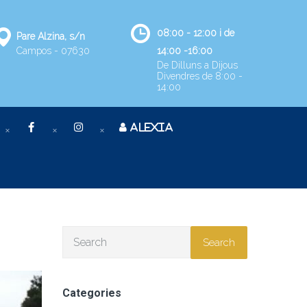
08:00 - 12:00 i de
Pare Alzina, s/n
Campos - 07630
14:00 -16:00
De Dilluns a Dijous
Divendres de 8:00 -
14:00
ALEXIA
Search
Categories