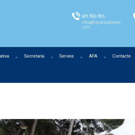
971 650 821
info@frajoanballester.
com
ativa
Secretaria
Serveis
APA
Contacte