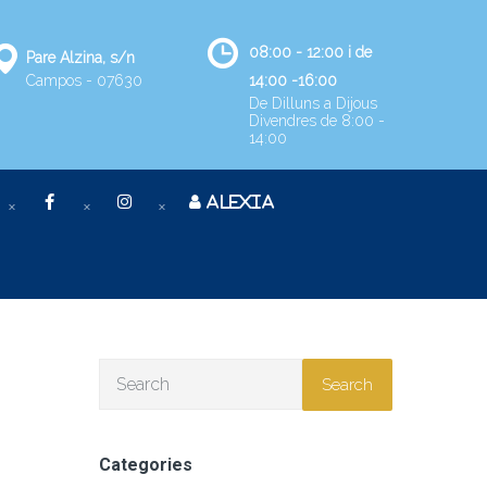
08:00 - 12:00 i de
Pare Alzina, s/n
Campos - 07630
14:00 -16:00
De Dilluns a Dijous
Divendres de 8:00 -
14:00
ALEXIA
Search
Categories