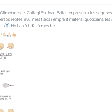
Olimpíades, el Col·legi Fra Joan Ballester presenta les segones
rsos reptes, avui més físics i emprant material quotidians, les
ata
. Ho han fet d’allò més bé!
R!