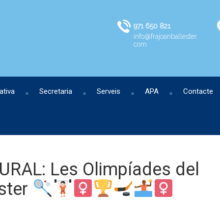
971 650 821
info@frajoanballester.
com
ativa
Secretaria
Serveis
APA
Contacte
RAL: Les Olimpíades del
ester