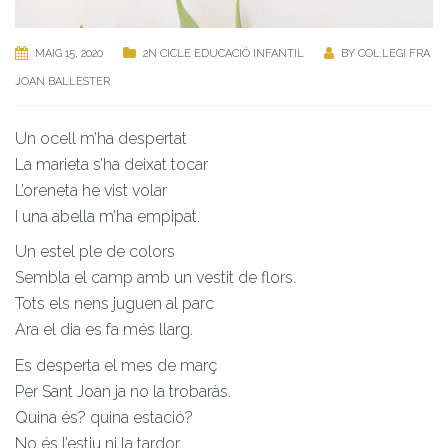
MAIG 15, 2020
2N CICLE EDUCACIÓ INFANTIL
BY
COL.LEGI FRA
JOAN BALLESTER
Un ocell m’ha despertat
La marieta s’ha deixat tocar
L’oreneta he vist volar
I una abella m’ha empipat.
Un estel ple de colors
Sembla el camp amb un vestit de flors.
Tots els nens juguen al parc
Ara el dia es fa més llarg.
Es desperta el mes de març
Per Sant Joan ja no la trobaràs.
Quina és? quina estació?
No és l’estiu ni la tardor.