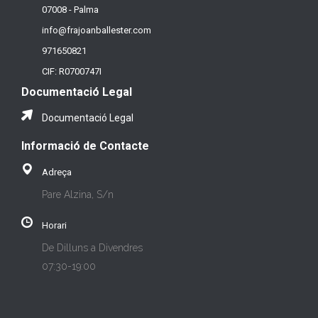
07008 - Palma
info@frajoanballester.com
971650821
CIF: R0700747I
Documentació Legal
Documentació Legal
Informació de Contacte
Adreça
Pare Alzina, S/n
Horari
De Dilluns a Divendres
07:30-19:00