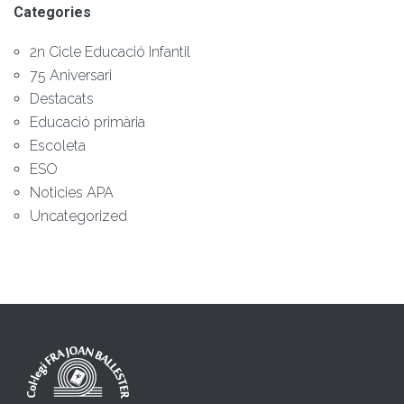
Categories
2n Cicle Educació Infantil
75 Aniversari
Destacats
Educació primària
Escoleta
ESO
Noticies APA
Uncategorized