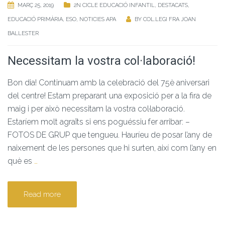
MARÇ 25, 2019
2N CICLE EDUCACIÓ INFANTIL
,
DESTACATS
,
EDUCACIÓ PRIMÀRIA
,
ESO
,
NOTICIES APA
BY
COL.LEGI FRA JOAN
BALLESTER
Necessitam la vostra col·laboració!
Bon dia! Continuam amb la celebració del 75è aniversari
del centre! Estam preparant una exposició per a la fira de
maig i per això necessitam la vostra col·laboració.
Estaríem molt agraïts si ens poguéssiu fer arribar: –
FOTOS DE GRUP que tengueu. Hauríeu de posar l’any de
naixement de les persones que hi surten, així com l’any en
què es
…
Read more