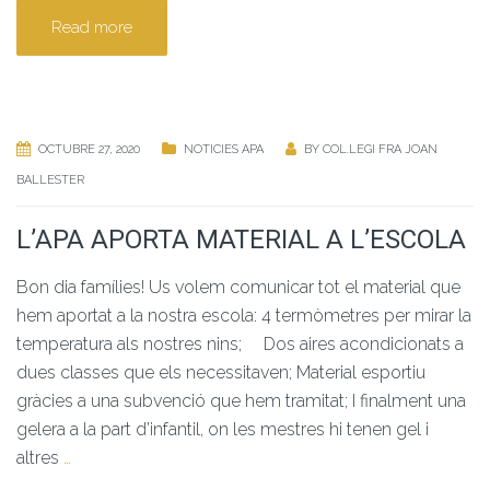
Read more
OCTUBRE 27, 2020
NOTICIES APA
BY
COL.LEGI FRA JOAN
BALLESTER
L’APA APORTA MATERIAL A L’ESCOLA
Bon dia famílies! Us volem comunicar tot el material que
hem aportat a la nostra escola: 4 termòmetres per mirar la
temperatura als nostres nins; Dos aires acondicionats a
dues classes que els necessitaven; Material esportiu
gràcies a una subvenció que hem tramitat; I finalment una
gelera a la part d’infantil, on les mestres hi tenen gel i
altres
…