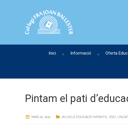
Inici
Informació
Oferta Educ
Pintam el pati d’educac
MAIG 10, 2012
2N CICLE EDUCACIÓ INFANTIL
,
ESO
,
UNCAT