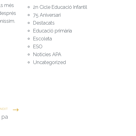
Els més
2n Cicle Educació Infantil
 després
75 Aniversari
eníssim.
Destacats
Educació primària
Escoleta
ESO
Noticies APA
Uncategorized
NEXT
s pa