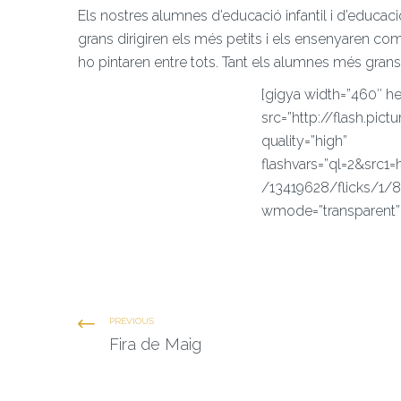
Els nostres alumnes d’educació infantil i d’educació 
grans dirigiren els més petits i els ensenyaren com
ho pintaren entre tots. Tant els alumnes més grans 
[gigya width=”460″ he
src=”http://flash.pict
quality=”high”
flashvars=”ql=2&src1=
/13419628/flicks/1/8
wmode=”transparent”
PREVIOUS
Fira de Maig