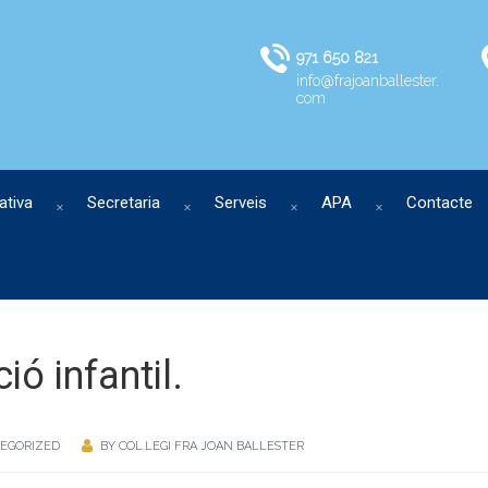
971 650 821
info@frajoanballester.
com
ativa
Secretaria
Serveis
APA
Contacte
ió infantil.
EGORIZED
BY
COL.LEGI FRA JOAN BALLESTER