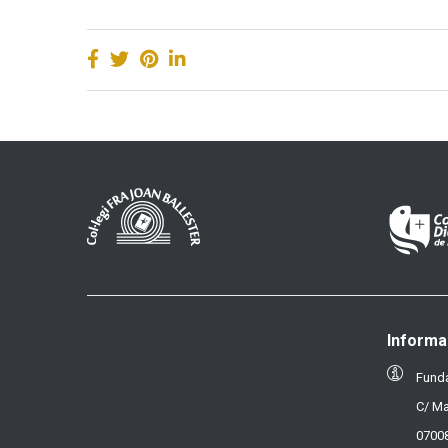
Informa
Funda
C/ Ma
07008