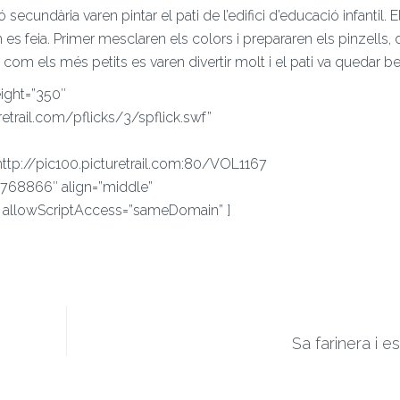
secundària varen pintar el pati de l’edifici d’educació infantil. 
 es feia. Primer mesclaren els colors i prepararen els pinzells,
com els més petits es varen divertir molt i el pati va quedar b
ight=”350″
uretrail.com/pflicks/3/spflick.swf”
http://pic100.picturetrail.com:80/VOL1167
768866″ align=”middle”
 allowScriptAccess=”sameDomain” ]
Sa farinera i e