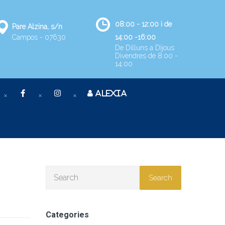
08:00 - 12:00 i de
Pare Alzina, s/n
Campos - 07630
14:00 -16:00
De Dilluns a Dijous
Divendres de 8:00 -
14:00
ALEXIA
Search
Categories