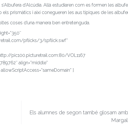
s’Albufera d’Alcúdia. Allà estudiaren com es formen les albufer
ls prismàtics i així conegueren les aus típiques de les albufe
moltes coses d’una manera ben entretenguda.
ight=”350″
uretrail.com/pflicks/3/spflick.swf”
http://pic100.picturetrail.com:80/VOL1167
789762″ align=”middle”
 allowScriptAccess=”sameDomain” ]
Els alumnes de segon també glosam amb
Margal