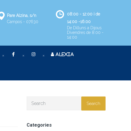
08:00 - 12:00 i de
Pare Alzina, s/n
Campos - 07630
14:00 -16:00
De Dilluns a Dijous
Divendres de 8:00 -
14:00
ALEXIA
Search
Categories