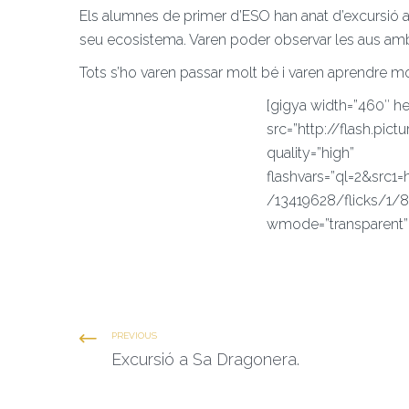
Els alumnes de primer d’ESO han anat d’excursió a 
seu ecosistema. Varen poder observar les aus amb e
Tots s’ho varen passar molt bé i varen aprendre 
[gigya width=”460″ he
src=”http://flash.pict
quality=”high”
flashvars=”ql=2&src1=
/13419628/flicks/1/8
wmode=”transparent”
PREVIOUS
Excursió a Sa Dragonera.