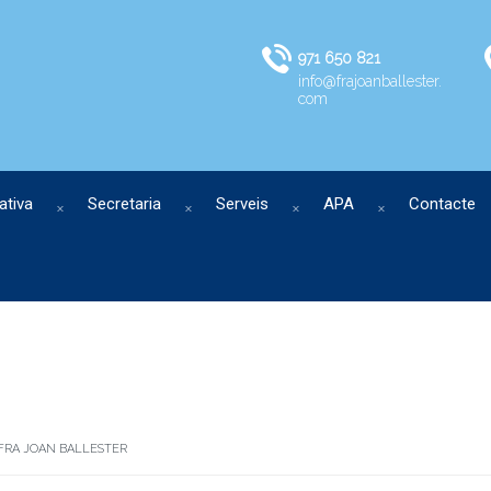
971 650 821
info@frajoanballester.
com
ativa
Secretaria
Serveis
APA
Contacte
 FRA JOAN BALLESTER