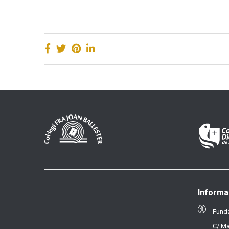
Informa
Funda
C/ Ma