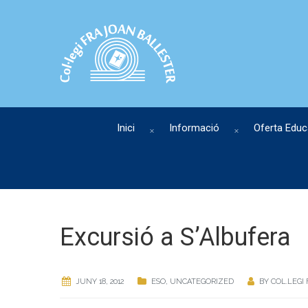
Inici
Informació
Oferta Educ
Excursió a S’Albufera
JUNY 18, 2012
ESO
,
UNCATEGORIZED
BY
COL.LEGI