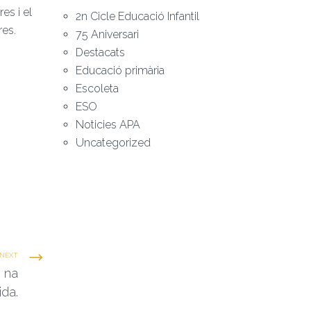
es i el
2n Cicle Educació Infantil
res.
75 Aniversari
Destacats
Educació primària
Escoleta
ESO
Noticies APA
Uncategorized
NEXT
 na
ida.