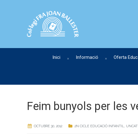
Inici
Informació
Oferta Educ
Feim bunyols per les v
OCTUBRE 30, 2012
2N CICLE EDUCACIÓ INFANTIL
,
UNCAT