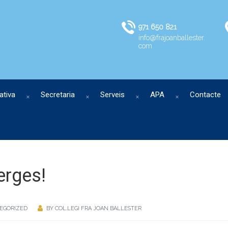
971 650 821
info@frajoanballester.
com
ativa
Secretaria
Serveis
APA
Contacte
erges!
EGORIZED
BY
COL.LEGI FRA JOAN BALLESTER