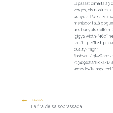
El passat dimarts 23 d
verges, els nostres al
bunyols. Per estar mé
menjador i allà pogue
uns bunyols d’allò m
[gigya width=”460″ he
src=”http://flash.pict
quality=”high”
flashvars=”ql=2&src1=
/13419628/flicks/1/8
wmode=”transparent”
PREVIOUS
La fira de sa sobrassada