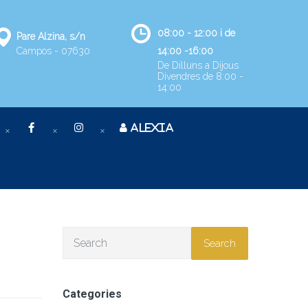
08:00 - 12:00 i de
Pare Alzina, s/n
Campos - 07630
14:00 -16:00
De Dilluns a Dijous
Divendres de 8:00 -
14:00
ALEXIA
Search
Categories