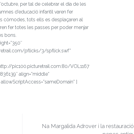
’octubre, per tal de celebrar el dia de les
umnes d’educació infantil varen fer
s còmodes, tots ells es desplaçaren al
ren fer totes les passes per poder menjar
és bons.
ight=”350″
uretrail.com/pflicks/3/spflick.swf”
http://pic100.picturetrail.com:80/VOL1167
836139″ align=”middle”
 allowScriptAccess=”sameDomain” ]
Na Margalida Adrover i la restauraci