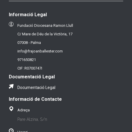
Informació Legal
Fundació Diocesana Ramon Llull
C/ Mare de Déu de la Victòria, 17
07008 - Palma
info@frajoanballester.com
971650821
CIF: R0700747I
Documentació Legal
Documentació Legal
Informació de Contacte
Adreça
Pare Alzina, S/n