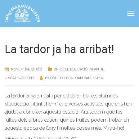
La tardor ja ha arribat!
NOVEMBRE 12, 2012
2N CICLE EDUCACIÓ INFANTIL
,
UNCATEGORIZED
BY
COL.LEGI FRA JOAN BALLESTER
La tardor ja ha arribat i per celebrar-ho, els alumnes
d’educació infantil hem fet diverses activitats que ens han
ajudat a conèixer aquesta estació. Ara sabem que les
fulles dels arbres cauen, quines fruites podem trobar en
aquesta època de l’any i moltes coses més. Mirau-ho!
[gigya width=”460″ height=”350″