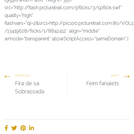
src=”http://flash.picturetrail.com/pflicks/3/spflick.swf”
quality=”high”
flashvars=”ql=2&src1=http://pic100.picturetrail.com:80/VOL1
/13419628/flicks/1/8842412″ align=”middle”
wmode=”transparent” allowScriptAccess=”sameDomain” ]
PREVIOUS
NEXT
Fira de sa
Feim fanalets
Sobrassada