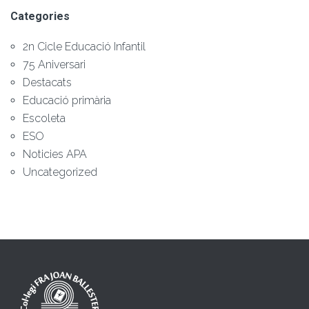
Categories
2n Cicle Educació Infantil
75 Aniversari
Destacats
Educació primària
Escoleta
ESO
Noticies APA
Uncategorized