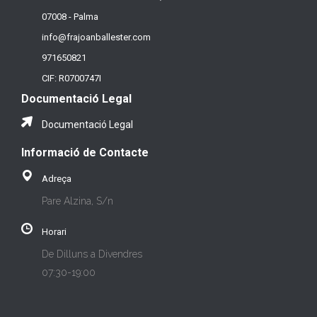
07008 - Palma
info@frajoanballester.com
971650821
CIF: R0700747I
Documentació Legal
Documentació Legal
Informació de Contacte
Adreça
Pare Alzina, S/n
Horari
De Dilluns a Divendres
07:30-19:00