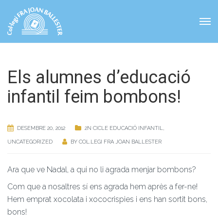
Els alumnes d’educació
infantil feim bombons!
DESEMBRE 20, 2012
2N CICLE EDUCACIÓ INFANTIL
,
UNCATEGORIZED
BY
COL.LEGI FRA JOAN BALLESTER
Ara que ve Nadal, a qui no li agrada menjar bombons?
Com que a nosaltres sí ens agrada hem après a fer-ne!
Hem emprat xocolata i xococrispies i ens han sortit bons,
bons!