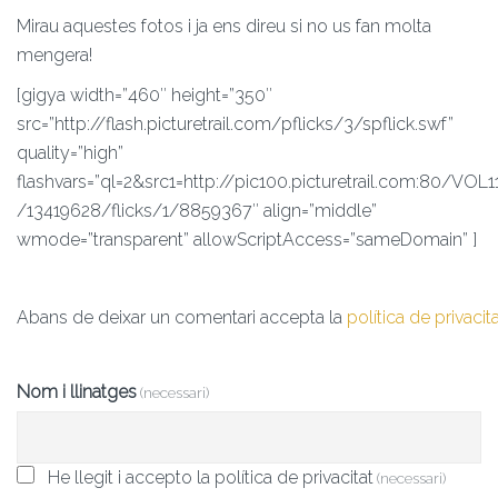
Mirau aquestes fotos i ja ens direu si no us fan molta
mengera!
[gigya width=”460″ height=”350″
src=”http://flash.picturetrail.com/pflicks/3/spflick.swf”
quality=”high”
flashvars=”ql=2&src1=http://pic100.picturetrail.com:80/VOL1
/13419628/flicks/1/8859367″ align=”middle”
wmode=”transparent” allowScriptAccess=”sameDomain” ]
Abans de deixar un comentari accepta la
política de privacit
Nom i llinatges
(necessari)
He llegit i accepto la política de privacitat
(necessari)