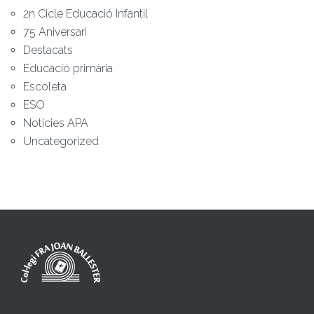
2n Cicle Educació Infantil
75 Aniversari
Destacats
Educació primària
Escoleta
ESO
Noticies APA
Uncategorized