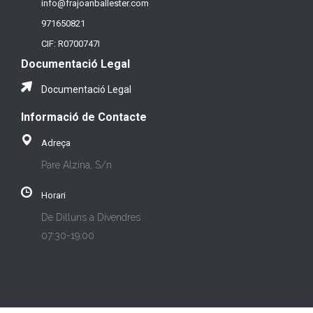
info@frajoanballester.com
971650821
CIF: R0700747I
Documentació Legal
Documentació Legal
Informació de Contacte
Adreça
Pare Alzina, S/n
Horari
De Dilluns a Divendres
07:30-19:00