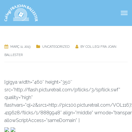
MARÇ 11, 2013
UNCATEGORIZED
BY
COL.LEGI FRA JOAN
BALLESTER
[gigya width=”460″ height=”350″
src=”http://flash.picturetrail.com/pflicks/3/spflick.swf”
quality=”high”
flashvars=”ql=2&src1=http://pic100.picturetrail.com/VOL1167
419628/flicks/1/8889948″ align=”middle” wmode=”transpar
allowScriptAccess=”sameDomain” ]