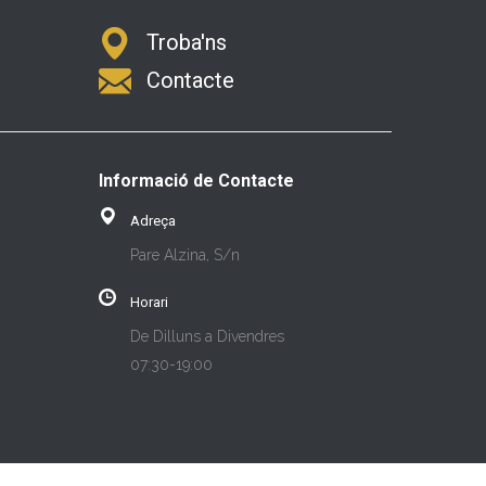
Troba'ns
Contacte
Informació de Contacte
Adreça
Pare Alzina, S/n
Horari
De Dilluns a Divendres
07:30-19:00