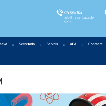
971 650 821
info@frajoanballester.
com
ativa
Secretaria
Serveis
APA
Contacte
M