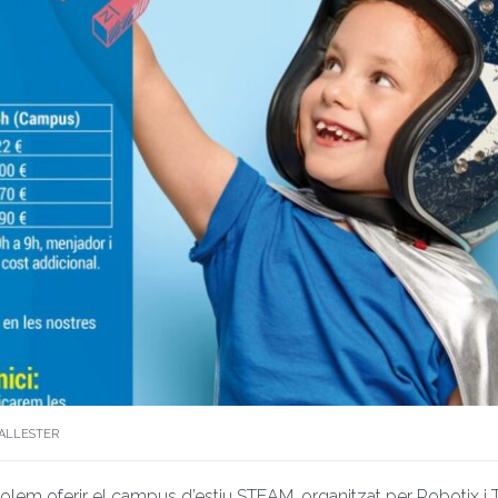
BALLESTER
volem oferir el campus d’estiu STEAM, organitzat per Robotix i