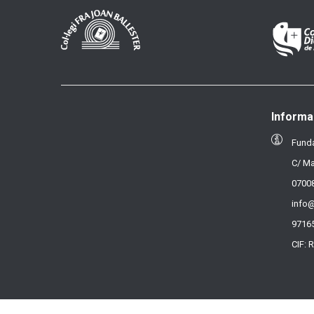
Informa
Funda
C/ Ma
07008
info@
9716
CIF: 