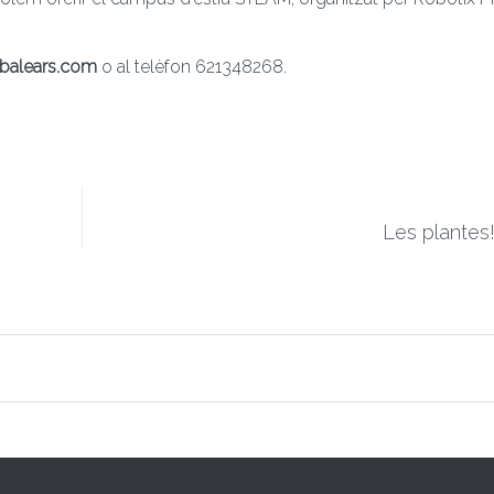
balears.com
o al telèfon 621348268.
Les plantes