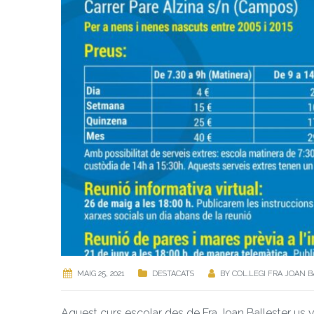
MAIG 25, 2021
DESTACATS
BY
COL.LEGI FRA JOAN 
Aquest curs escolar des de Fra Joan Ballester us 