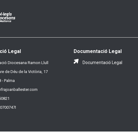
ció Legal
Documentació Legal
Documentació Legal
ció Diocesana Ramon Llull
re de Déu de la Victòria, 17
 - Palma
frajoanballester.com
50821
R0700747I