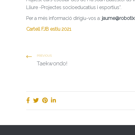
Lliure -Projectes socioeducatius i esportius”.
Per a més informació dirigiu-vos a:
jaume@robotix
Cartell FJB estiu 2021
PREVIOUS
Taekwondo!