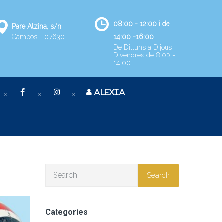
08:00 - 12:00 i de
Pare Alzina, s/n
Campos - 07630
14:00 -16:00
De Dilluns a Dijous
Divendres de 8:00 -
14:00
ALEXIA
Search
Categories