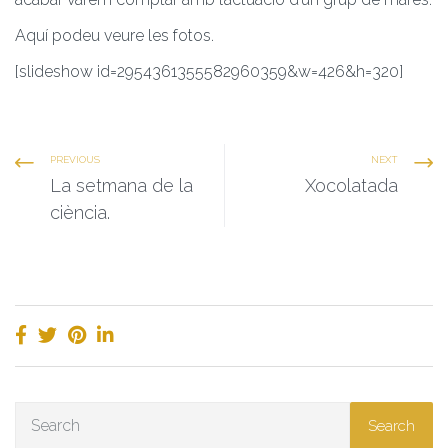
Aquí podeu veure les fotos.
[slideshow id=2954361355582960359&w=426&h=320]
PREVIOUS
NEXT
La setmana de la
Xocolatada
ciència.
Search