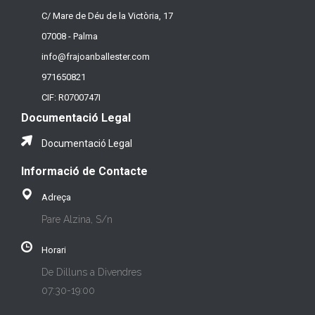
C/ Mare de Déu de la Victòria, 17
07008 - Palma
info@frajoanballester.com
971650821
CIF: R0700747I
Documentació Legal
Documentació Legal
Informació de Contacte
Adreça
Pare Alzina, S/n
Horari
De Dilluns a Divendres
07:30-19:00