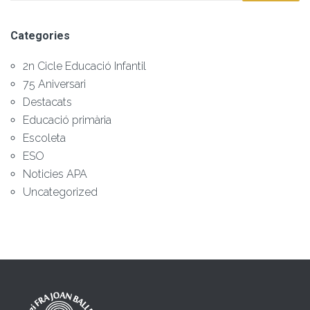
Categories
2n Cicle Educació Infantil
75 Aniversari
Destacats
Educació primària
Escoleta
ESO
Noticies APA
Uncategorized