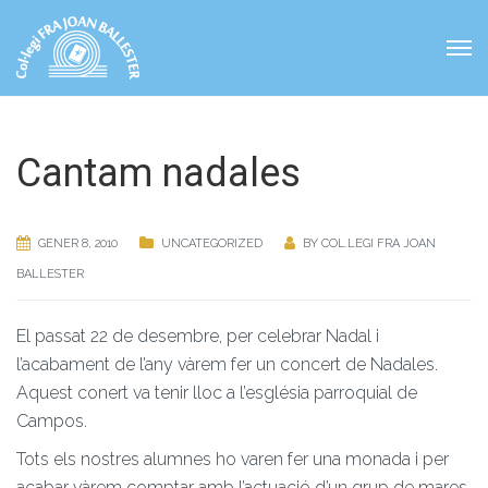
Cantam nadales
GENER 8, 2010
UNCATEGORIZED
BY
COL.LEGI FRA JOAN
BALLESTER
El passat 22 de desembre, per celebrar Nadal i
l’acabament de l’any vàrem fer un concert de Nadales.
Aquest conert va tenir lloc a l’església parroquial de
Campos.
Tots els nostres alumnes ho varen fer una monada i per
acabar vàrem comptar amb l’actuació d’un grup de mares.