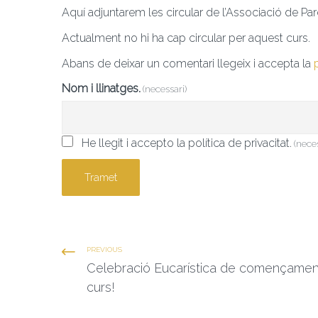
Aquí adjuntarem les circular de l’Associació de Par
Actualment no hi ha cap circular per aquest curs.
Abans de deixar un comentari llegeix i accepta la
Nom i llinatges.
(necessari)
He llegit i accepto la política de privacitat.
(nece
Tramet
PREVIOUS
Celebració Eucarística de començamen
curs!