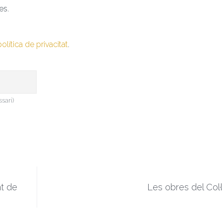
es.
política de privacitat
.
ssari)
t de
Les obres del Col·