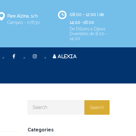
08:00 - 12:00 i de
Pare Alzina, s/n
Campos - 07630
14:00 -16:00
De Dilluns a Dijous
Divendres de 8:00 -
14:00
ALEXIA
Search
Categories