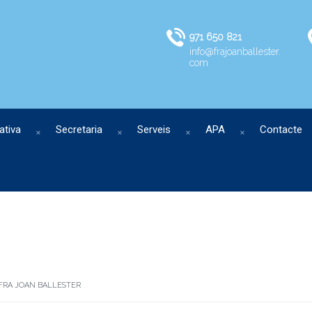
971 650 821
info@frajoanballester.
com
ativa
Secretaria
Serveis
APA
Contacte
 FRA JOAN BALLESTER