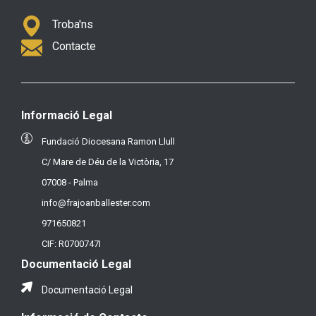
Troba'ns
Contacte
Informació Legal
Fundació Diocesana Ramon Llull
C/ Mare de Déu de la Victòria, 17
07008 - Palma
info@frajoanballester.com
971650821
CIF: R0700747I
Documentació Legal
Documentació Legal