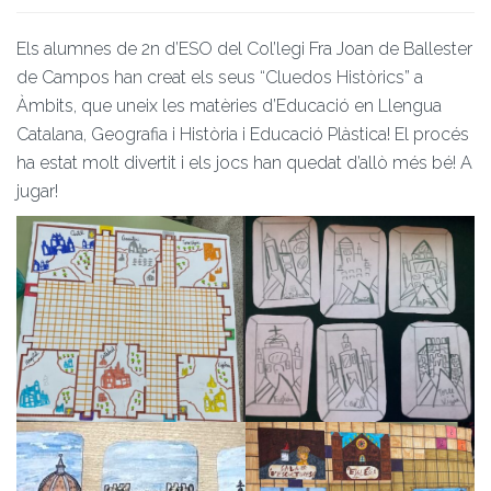
Els alumnes de 2n d’ESO del Col’legi Fra Joan de Ballester
de Campos han creat els seus “Cluedos Històrics” a
Àmbits, que uneix les matèries d’Educació en Llengua
Catalana, Geografia i Història i Educació Plàstica! El procés
ha estat molt divertit i els jocs han quedat d’allò més bé! A
jugar!