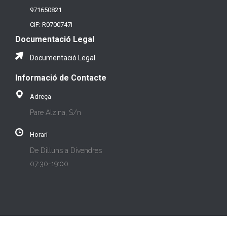
971650821
CIF: R0700747I
Documentació Legal
Documentació Legal
Informació de Contacte
Adreça
Pare Alzina, S/n
Horari
De Dilluns a Divendres
07:30-19:00