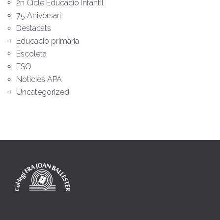
2n Cicle Educació Infantil
75 Aniversari
Destacats
Educació primària
Escoleta
ESO
Noticies APA
Uncategorized