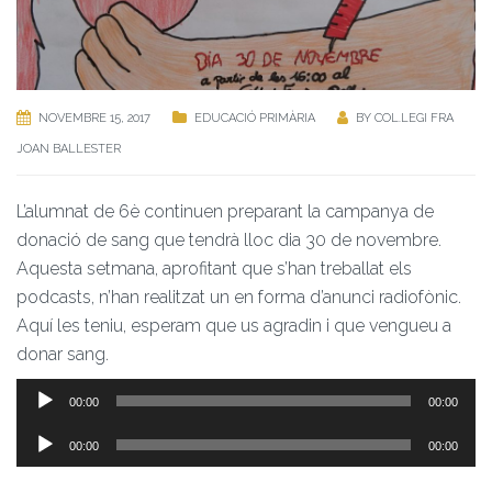
NOVEMBRE 15, 2017
EDUCACIÓ PRIMÀRIA
BY
COL.LEGI FRA
JOAN BALLESTER
L’alumnat de 6è continuen preparant la campanya de
donació de sang que tendrà lloc dia 30 de novembre.
Aquesta setmana, aprofitant que s’han treballat els
podcasts, n’han realitzat un en forma d’anunci radiofònic.
Aquí les teniu, esperam que us agradin i que vengueu a
donar sang.
Reproductor
00:00
00:00
d'àudio
Reproductor
00:00
00:00
d'àudio