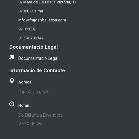
C/ Mare de Déu de la Victòria, 17
07008 - Palma
info@frajoanballester.com
971650821
CIF: R0700747I
Documentació Legal
Documentació Legal
Informació de Contacte
Adreça
Pare Alzina, S/n
Horari
De Dilluns a Divendres
07:30-19:00