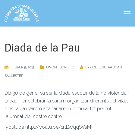
Diada de la Pau
FEBRER 5, 2015
UNCATEGORIZED
BY
COL.LEGI FRA JOAN
BALLESTER
Dia 30 de gener va ser la diada escolar de la no violència i
la pau. Per celebrar-la vàrem organitzar diferents activitats
dins l’aula i vàrem acabar amb un mural fet per tot
l’alumnat del nostre centre.
[youtube http://youtu.be/1rtLWqqSVsM]