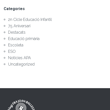
Categories
2n Cicle Educació Infantil
75 Aniversari
Destacats
Educació primària
Escoleta
ESO
Noticies APA
Uncategorized