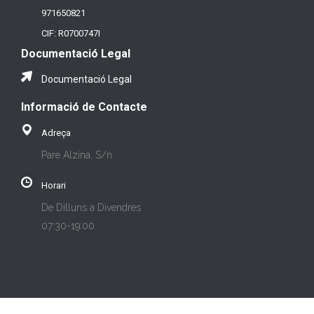
971650821
CIF: R0700747I
Documentació Legal
Documentació Legal
Informació de Contacte
Adreça
Pare Alzina, S/n
Horari
De Dilluns a Divendres
07:30-19:00