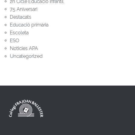
2n Cicle Educació Infantil
75 Aniversari
Destacats
Educació primària
Escoleta
ESO
Noticies APA
Uncategorized