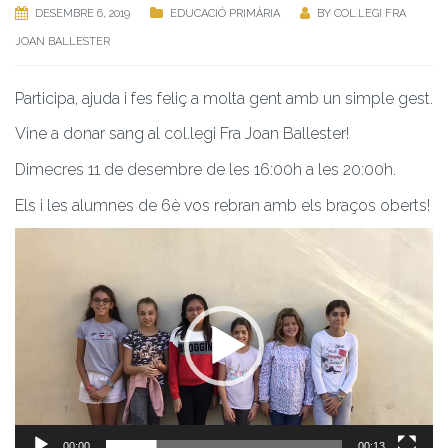
DESEMBRE 6, 2019
EDUCACIÓ PRIMÀRIA
BY
COL.LEGI FRA
JOAN BALLESTER
Participa, ajuda i fes feliç a molta gent amb un simple gest.
Vine a donar sang al col.legi Fra Joan Ballester!
Dimecres 11 de desembre de les 16:00h a les 20:00h.
Els i les alumnes de 6è vos rebran amb els braços oberts!
Reproductor
de
vídeo
00:00
00:13