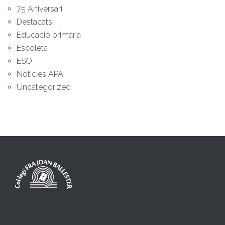
75 Aniversari
Destacats
Educació primària
Escoleta
ESO
Noticies APA
Uncategorized