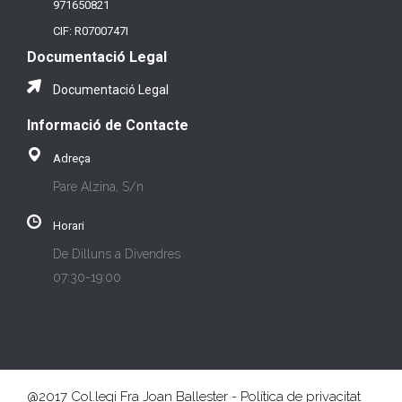
971650821
CIF: R0700747I
Documentació Legal
Documentació Legal
Informació de Contacte
Adreça
Pare Alzina, S/n
Horari
De Dilluns a Divendres
07:30-19:00
@2017 Col.legi Fra Joan Ballester - Política de privacitat