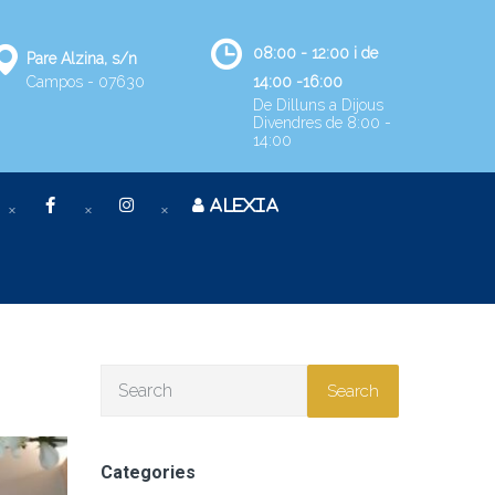
08:00 - 12:00 i de
Pare Alzina, s/n
Campos - 07630
14:00 -16:00
De Dilluns a Dijous
Divendres de 8:00 -
14:00
ALEXIA
Search
Categories