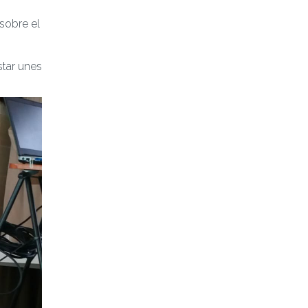
 sobre el
star unes