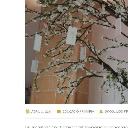
ABRIL 11, 2019
EDUCACIÓ PRIMÀRIA
BY
COL.LEGI F
L’alumnat de 5è i 6è ha visitat l’exposició Dones ge