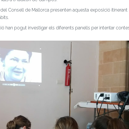
at del Consell de Mallorca presenten aquesta exposició itinerant
bits.
ó han pogut investigar els diferents panells per intentar conte