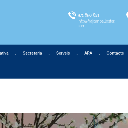
971 650 821
info@frajoanballester.
com
ativa
Secretaria
Serveis
APA
Contacte