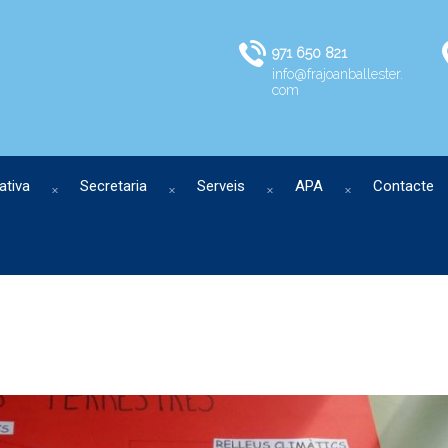
971 650 821
info@frajoanballester.
com
ativa
Secretaria
Serveis
APA
Contacte