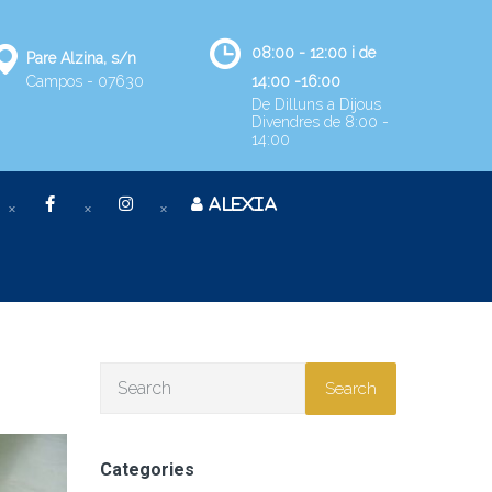
08:00 - 12:00 i de
Pare Alzina, s/n
Campos - 07630
14:00 -16:00
De Dilluns a Dijous
Divendres de 8:00 -
14:00
ALEXIA
Search
Categories