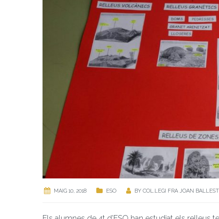
MAIG 10, 2018
ESO
BY
COL.LEGI FRA JOAN BALLES
Els alumnes de 4t d’ESO han estudiat els relleus te