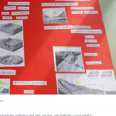
TER
rrestres mitjançant els grups de treball cooperatiu.