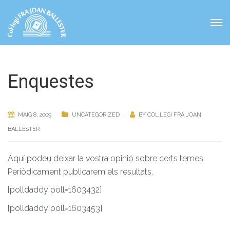
Enquestes
MAIG 8, 2009
UNCATEGORIZED
BY
COL.LEGI FRA JOAN
BALLESTER
Aquí podeu deixar la vostra opinió sobre certs temes.
Periòdicament publicarem els resultats.
[polldaddy poll=1603432]
[polldaddy poll=1603453]