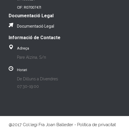
CIF: R0700747I
Documentació Legal
Documentació Legal
Informació de Contacte
Adreça
Pare Alzina, S/n
Horari
De Dilluns a Divendres
07:30-19:00
@2017 Col.legi Fra Joan Ballester - Política de privacitat