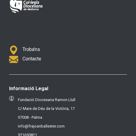
Troba'ns
Contacte
Informació Legal
Fundació Diocesana Ramon Llull
C/ Mare de Déu de la Victòria, 17
07008 - Palma
info@frajoanballester.com
971650821