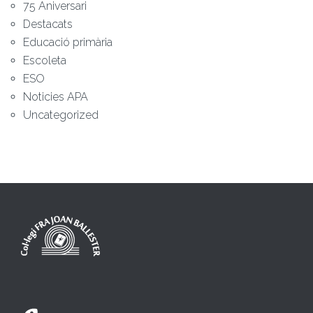
75 Aniversari
Destacats
Educació primària
Escoleta
ESO
Noticies APA
Uncategorized