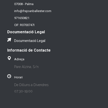
07008 - Palma
info@frajoanballester.com
971650821
CIF: R0700747I
Documentació Legal
Documentació Legal
Informació de Contacte
Adreça
Pare Alzina, S/n
Horari
De Dilluns a Divendres
07:30-19:00