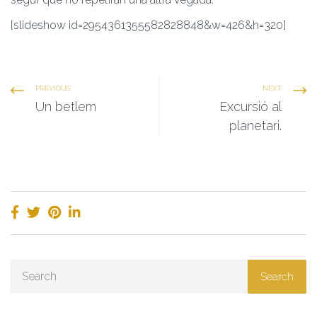
[slideshow id=2954361355582828848&w=426&h=320]
PREVIOUS
NEXT
Un betlem
Excursió al
planetari.
Search