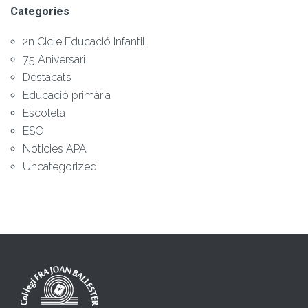
Categories
2n Cicle Educació Infantil
75 Aniversari
Destacats
Educació primària
Escoleta
ESO
Noticies APA
Uncategorized