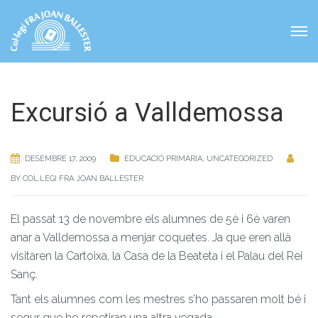
Excursió a Valldemossa
DESEMBRE 17, 2009
EDUCACIÓ PRIMÀRIA
,
UNCATEGORIZED
BY
COL.LEGI FRA JOAN BALLESTER
El passat 13 de novembre els alumnes de 5è i 6è varen
anar a Valldemossa a menjar coquetes. Ja que eren allà
visitaren la Cartoixa, la Casa de la Beateta i el Palau del Rei
Sanç.
Tant els alumnes com les mestres s’ho passaren molt bé i
segur que ho repetiran una altra vegada.