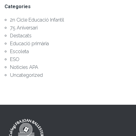
Categories
2n Cicle Educació Infantil
75 Aniversari
Destacats
Educació primària
Escoleta
ESO
Noticies APA
Uncategorized