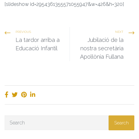
[slideshow id=2954361355571055947&w=426&h=320]
PREVIOUS
NEXT
La tardor arriba a
Jubilació de la
Educació Infantil
nostra secretària
Apol·lònia Fullana
Search