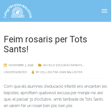
Feim rosaris per Tots
Sants!
NOVEMBRE 3, 2008
2N CICLE EDUCACIÓ INFANTIL
,
UNCATEGORIZED
BY
COL.LEGI FRA JOAN BALLESTER
Com que als alumnes d’educació infantil ens encanten les
llepolies, aprofitam qualsevol excusa per menjar-ne, així
que, el passat 31 d’octubre, amb l’arribada de Tots Sants,
en vàrem fer un rosari ben ple, ben ple.