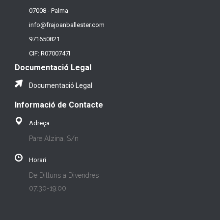
07008 - Palma
info@frajoanballester.com
971650821
CIF: R0700747I
Documentació Legal
Documentació Legal
Informació de Contacte
Adreça
Pare Alzina, S/n
Horari
De Dilluns a Divendres
07:30-19:00