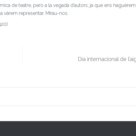
ica de teatre, però a la vegada d’autors, ja que ens haguérem
la vàrem representar. Mirau-nos.
20]
Dia internacional de l’ai