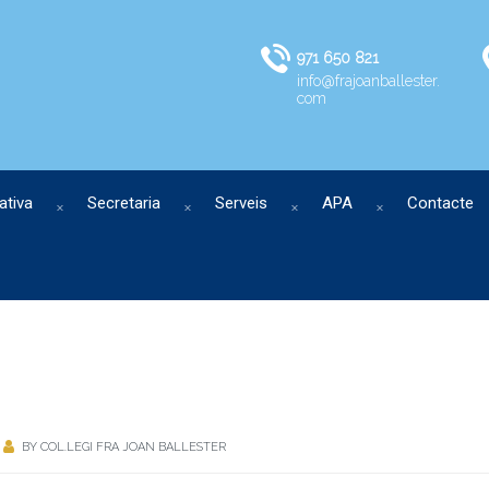
971 650 821
info@frajoanballester.
com
ativa
Secretaria
Serveis
APA
Contacte
BY
COL.LEGI FRA JOAN BALLESTER