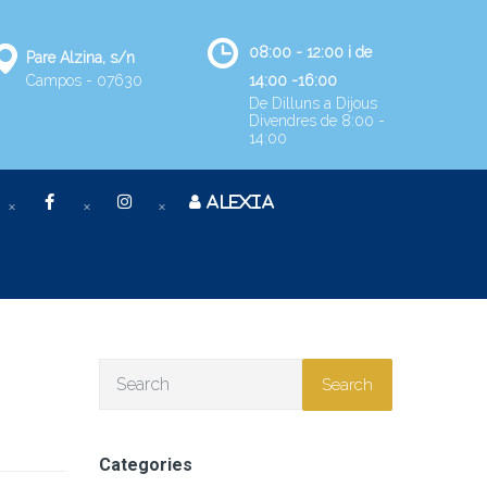
08:00 - 12:00 i de
Pare Alzina, s/n
Campos - 07630
14:00 -16:00
De Dilluns a Dijous
Divendres de 8:00 -
14:00
ALEXIA
Search
Categories