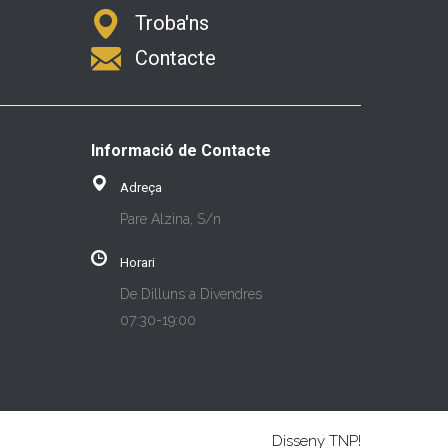
Troba'ns
Contacte
Informació de Contacte
Adreça
Pare Alzina, S/n
Horari
De Dilluns a Divendres
07:30-19:00
Disseny TNP!