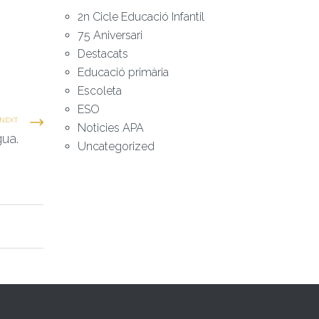
2n Cicle Educació Infantil
75 Aniversari
Destacats
Educació primària
Escoleta
ESO
NEXT
Noticies APA
gua.
Uncategorized