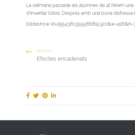
La setmana passada els alumnes de 4t férem una m
d’inventar l’obra. Després amb una bona disfressa 
[slideshow id=2954361355586815320&w=426&h=3
PREVIOUS
Efectes encadenats