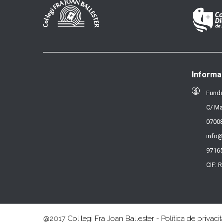
Informa
Funda
C/ Ma
07008
info@
9716
CIF: 
@2017 Col.legi Fra Joan Ballester - Política de privacit