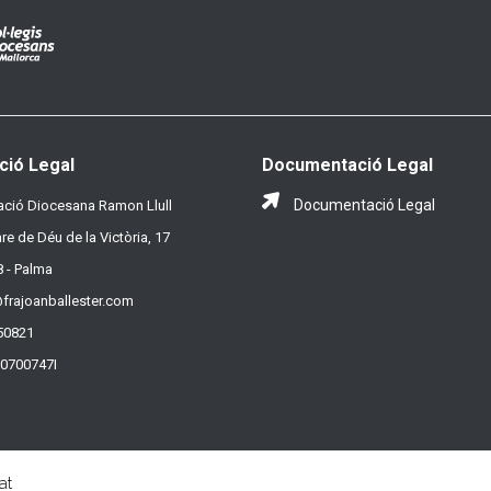
ció Legal
Documentació Legal
Documentació Legal
ció Diocesana Ramon Llull
re de Déu de la Victòria, 17
 - Palma
frajoanballester.com
50821
R0700747I
at