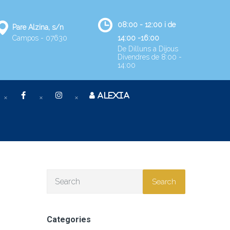
08:00 - 12:00 i de
Pare Alzina, s/n
Campos - 07630
14:00 -16:00
De Dilluns a Dijous
Divendres de 8:00 -
14:00
ALEXIA
Search
Categories