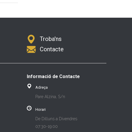
Troba'ns
Contacte
Informació de Contacte
Adreça
Pare Alzina, S/n
Horari
De Dilluns a Divendres
07:30-19:00