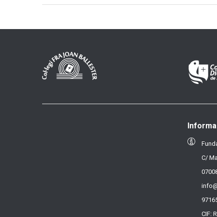
Informa
Funda
C/ Ma
07008
info@
9716
CIF: 