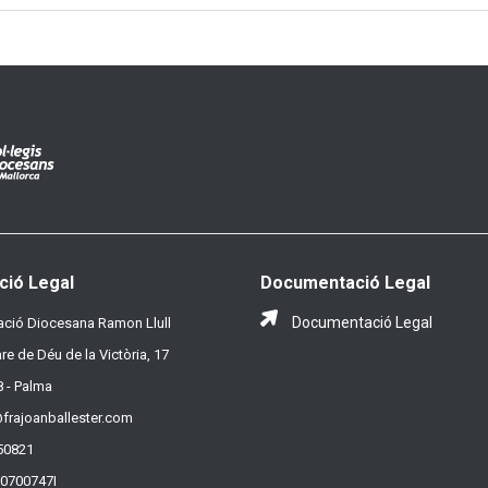
ció Legal
Documentació Legal
Documentació Legal
ció Diocesana Ramon Llull
re de Déu de la Victòria, 17
 - Palma
frajoanballester.com
50821
R0700747I