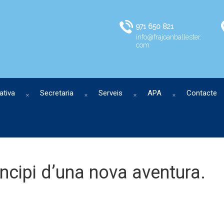
971 650 821
info@frajoanballester.
com
ativa
Secretaria
Serveis
APA
Contacte
rincipi d’una nova aventura.