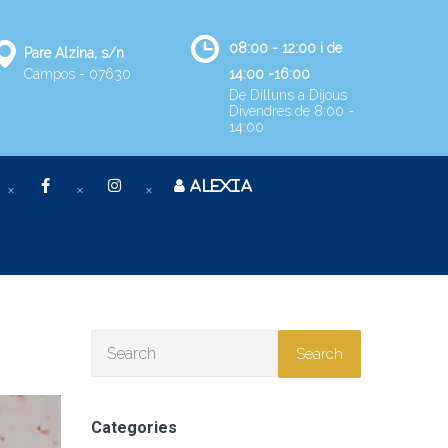
08:00 - 12:00 i de
Pare Alzina, s/n
Campos - 07630
14:00 -16:00
De Dilluns a Dijous
Divendres de 8:00 -
14:00
ALEXIA
Search
Categories