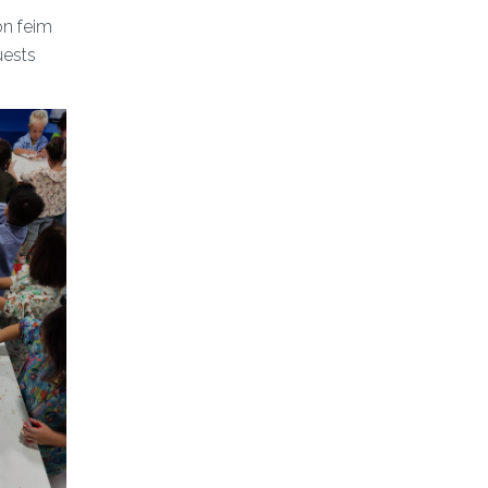
on feim
uests