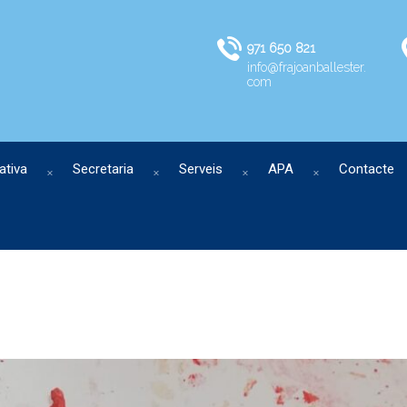
971 650 821
info@frajoanballester.
com
ativa
Secretaria
Serveis
APA
Contacte