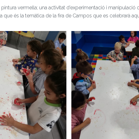
i pintura vermella; una activitat d’experimentació i manipulació 
ja que és la temàtica de la fira de Campos que es celebrarà aq