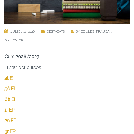
JULIOL 14, 2026
DESTACATS
BY
COL.LEGI FRA JOAN
BALLESTER
Curs 2026/2027
Llistat per cursos:
4t EI
5è EI
6è EI
1r EP
2n EP
3r EP