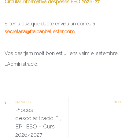
Circular informativa despeses ESO 2026-27
Si teniu qualque dubte enviau un correu a
secretaria@frajoanballester.com
Vos desitjam molt bon estiu i ens veim el setembre!
L’Administració.
PREVIOUS
NEXT
Procés
d’escolarització EI,
EP i ESO – Curs
2026/2027