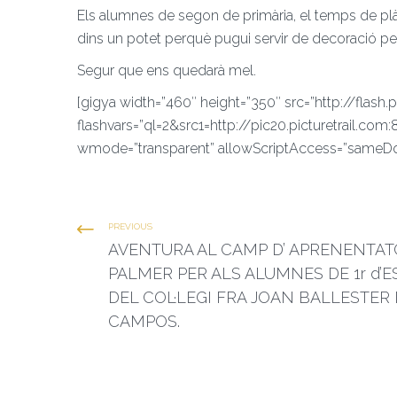
Els alumnes de segon de primària, el temps de plà
dins un potet perquè pugui servir de decoració per
Segur que ens quedarà mel.
[gigya width=”460″ height=”350″ src=”http://flash.p
flashvars=”ql=2&src1=http://pic20.picturetrail.
wmode=”transparent” allowScriptAccess=”sameDo
PREVIOUS
AVENTURA AL CAMP D’ APRENENTAT
PALMER PER ALS ALUMNES DE 1r d’E
DEL COL·LEGI FRA JOAN BALLESTER
CAMPOS.