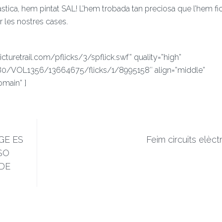
stica, hem pintat SAL! L’hem trobada tan preciosa que l’hem fi
 les nostres cases.
icturetrail.com/pflicks/3/spflick.swf” quality=”high”
com:80/VOL1356/13664675/flicks/1/8995158″ align=”middle”
main” ]
GE ES
Feim circuits elèctr
SO
 DE