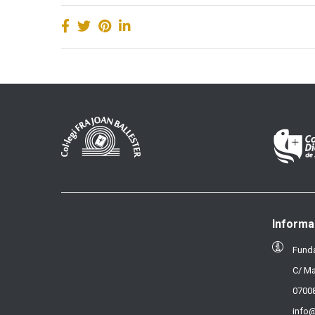
Informa
Funda
C/ Ma
07008
info@