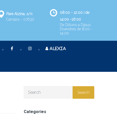
08:00 - 12:00 i de
Pare Alzina, s/n
Campos - 07630
14:00 -16:00
De Dilluns a Dijous
Divendres de 8:00 -
14:00
ALEXIA
Search
Categories