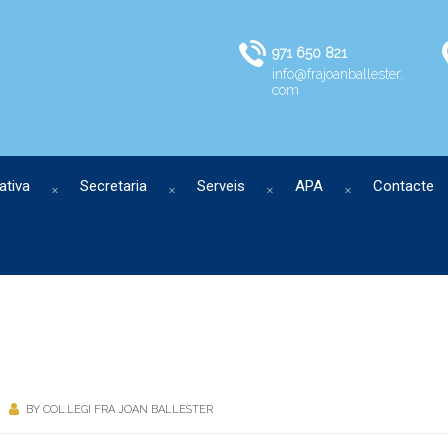
971 650 821
info@frajoanballester.
com
ativa
Secretaria
Serveis
APA
Contacte
BY
COL.LEGI FRA JOAN BALLESTER