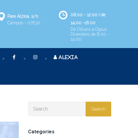
08:00 - 12:00 i de
Pare Alzina, s/n
Campos - 07630
14:00 -16:00
De Dilluns a Dijous
Divendres de 8:00 -
14:00
ALEXIA
Search
Categories