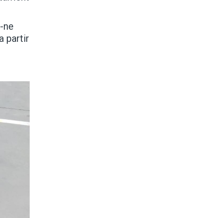
r-ne
a partir