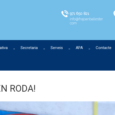
971 650 821
info@frajoanballester.
com
ativa
Secretaria
Serveis
APA
Contacte
N RODA!