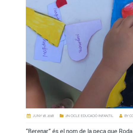
JUNY 18, 2018
2N CICLE EDUCACIÓ INFANTIL
BY
C
“Berenar” és el nom de la peça que Roda v