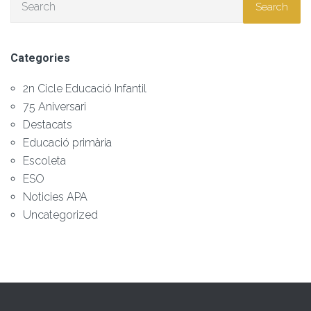
Search
Categories
2n Cicle Educació Infantil
75 Aniversari
Destacats
Educació primària
Escoleta
ESO
Noticies APA
Uncategorized