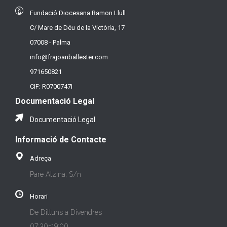
Fundació Diocesana Ramon Llull
C/ Mare de Déu de la Victòria, 17
07008 - Palma
info@frajoanballester.com
971650821
CIF: R0700747I
Documentació Legal
Documentació Legal
Informació de Contacte
Adreça
Pare Alzina, S/n
Horari
De Dilluns a Divendres
07:30-19:00