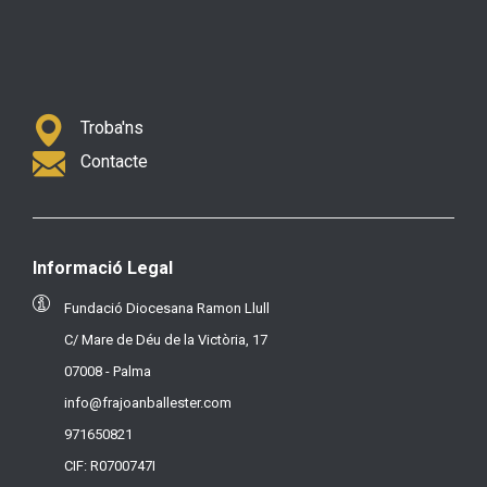
Troba'ns
Contacte
Informació Legal
Fundació Diocesana Ramon Llull
C/ Mare de Déu de la Victòria, 17
07008 - Palma
info@frajoanballester.com
971650821
CIF: R0700747I