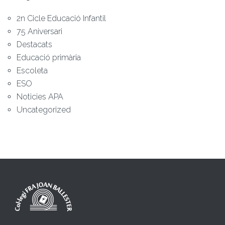
2n Cicle Educació Infantil
75 Aniversari
Destacats
Educació primària
Escoleta
ESO
Noticies APA
Uncategorized