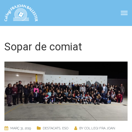
Sopar de comiat
MARÇ 31, 2019
DESTACATS
,
ESO
BY
COL.LEGI FRA JOAN