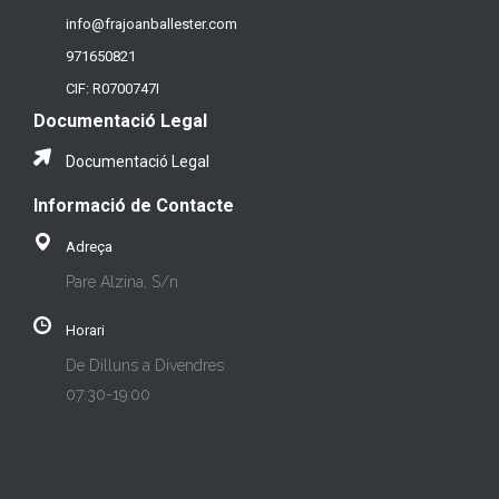
info@frajoanballester.com
971650821
CIF: R0700747I
Documentació Legal
Documentació Legal
Informació de Contacte
Adreça
Pare Alzina, S/n
Horari
De Dilluns a Divendres
07:30-19:00