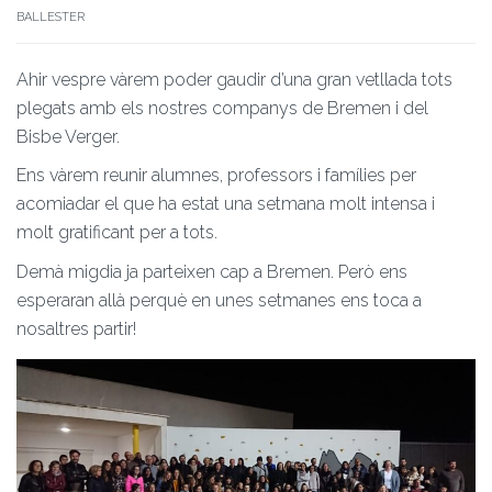
BALLESTER
Ahir vespre vàrem poder gaudir d’una gran vetllada tots
plegats amb els nostres companys de Bremen i del
Bisbe Verger.
Ens vàrem reunir alumnes, professors i famílies per
acomiadar el que ha estat una setmana molt intensa i
molt gratificant per a tots.
Demà migdia ja parteixen cap a Bremen. Però ens
esperaran allà perquè en unes setmanes ens toca a
nosaltres partir!