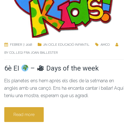
FEBRER 7, 2018
2N CICLE EDUCACIÓ INFANTIL
AMCO
BY
COL.LEGI FRA JOAN BALLESTER
6è EI
–
Days of the week
Els planetes ens hem après els dies de la setmana en
anglès amb una cançó. Ens ha encanta cantar i ballar! Aquí
teniu una mostra, esperam que us agradi.
Read more