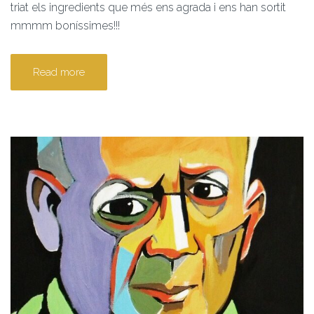
triat els ingredients que més ens agrada i ens han sortit
mmmm boníssimes!!!
Read more