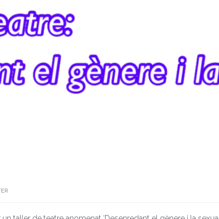
TER
n taller de teatre anomenat ‘Desenredant el gènere i la sexuali