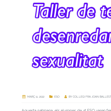
MARÇ 11, 2022
ESO
BY
COL.LEGI FRA JOAN BALLES
Aquesta setmana, els alumnes de 4t ESO varen fer u