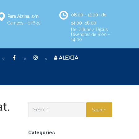
08:00 - 12:00 i de
Pare Alzina, s/n
Campos - 07630
14:00 -16:00
De Dilluns a Dijous
Divendres de 8:00 -
14:00
ALEXIA
at.
Search
Categories