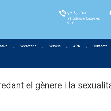
971 650 821
info@frajoanballester.
com
ativa
Secretaria
Serveis
APA
Contacte
edant el gènere i la sexualit