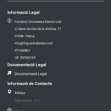
Informació Legal
Fundació Diocesana Ramon Llull
C/ Mare de Déu de la Victòria, 17
07008 - Palma
info@frajoanballester.com
971650821
CIF: R0700747I
Documentació Legal
Documentació Legal
Informació de Contacte
Adreça
Pare Alzina, S/n