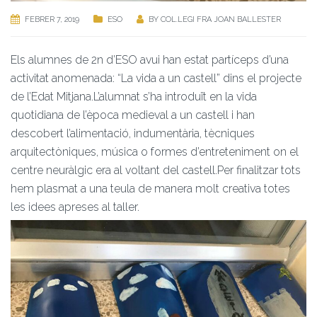
FEBRER 7, 2019
ESO
BY
COL.LEGI FRA JOAN BALLESTER
Els alumnes de 2n d’ESO avui han estat partíceps d’una
activitat anomenada: “La vida a un castell” dins el projecte
de l’Edat Mitjana.L’alumnat s’ha introduït en la vida
quotidiana de l’època medieval a un castell i han
descobert l’alimentació, indumentària, tècniques
arquitectòniques, música o formes d’entreteniment on el
centre neuràlgic era al voltant del castell.Per finalitzar tots
hem plasmat a una teula de manera molt creativa totes
les idees apreses al taller.