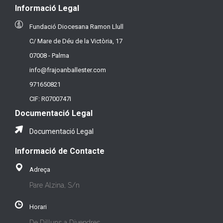
Informació Legal
Fundació Diocesana Ramon Llull
C/ Mare de Déu de la Victòria, 17
07008 - Palma
info@frajoanballester.com
971650821
CIF: R0700747I
Documentació Legal
Documentació Legal
Informació de Contacte
Adreça
Pare Alzina, S/n
Horari
De Dilluns a Divendres