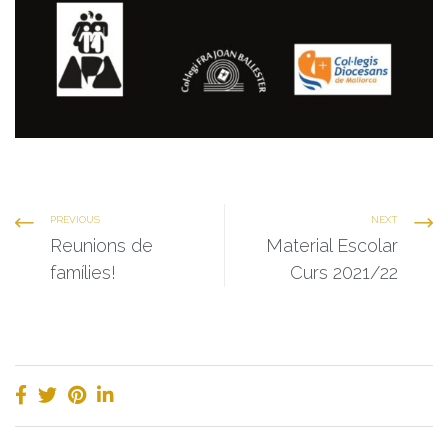
PREVIOUS
NEXT
Reunions de
Material Escolar
famílies!
Curs 2021/22