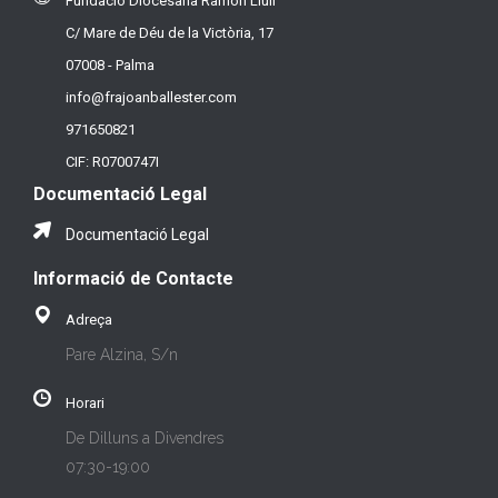
Fundació Diocesana Ramon Llull
C/ Mare de Déu de la Victòria, 17
07008 - Palma
info@frajoanballester.com
971650821
CIF: R0700747I
Documentació Legal
Documentació Legal
Informació de Contacte
Adreça
Pare Alzina, S/n
Horari
De Dilluns a Divendres
07:30-19:00