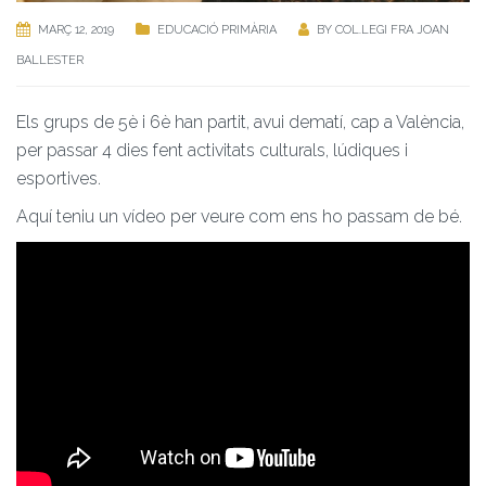
MARÇ 12, 2019
EDUCACIÓ PRIMÀRIA
BY
COL.LEGI FRA JOAN
BALLESTER
Els grups de 5è i 6è han partit, avui dematí, cap a València,
per passar 4 dies fent activitats culturals, lúdiques i
esportives.
Aquí teniu un vídeo per veure com ens ho passam de bé.