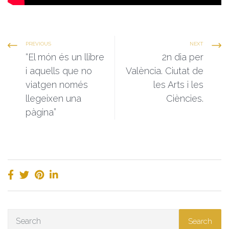
PREVIOUS
NEXT
“El món és un llibre
2n dia per
i aquells que no
València. Ciutat de
viatgen només
les Arts i les
llegeixen una
Ciències.
pàgina”
Search