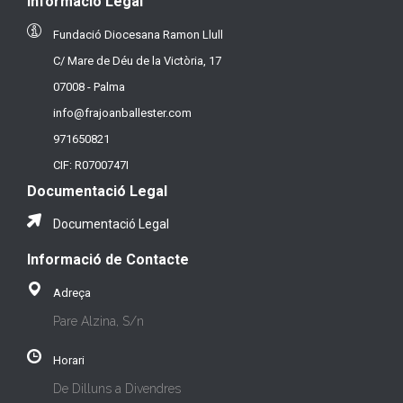
Informació Legal
Fundació Diocesana Ramon Llull
C/ Mare de Déu de la Victòria, 17
07008 - Palma
info@frajoanballester.com
971650821
CIF: R0700747I
Documentació Legal
Documentació Legal
Informació de Contacte
Adreça
Pare Alzina, S/n
Horari
De Dilluns a Divendres