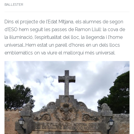
BALLESTER
Dins el projecte de l’Edat Mitjana, els alumnes de segon
d’ESO hem seguit les passes de Ramon Llull: la cova de
la il·luminació, l’espiritualitat del lloc, la llegenda i l’home
universal…Hem estat un parell d’hores en un dels llocs
emblemàtics on va viure el mallorquí més universal.