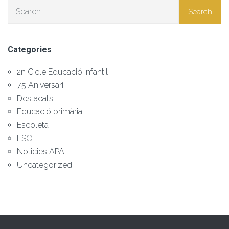
Search
Categories
2n Cicle Educació Infantil
75 Aniversari
Destacats
Educació primària
Escoleta
ESO
Noticies APA
Uncategorized