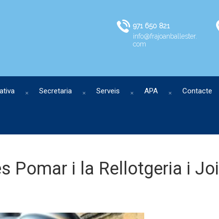
971 650 821
info@frajoanballester.
com
ativa
Secretaria
Serveis
APA
Contacte
s Pomar i la Rellotgeria i Joi