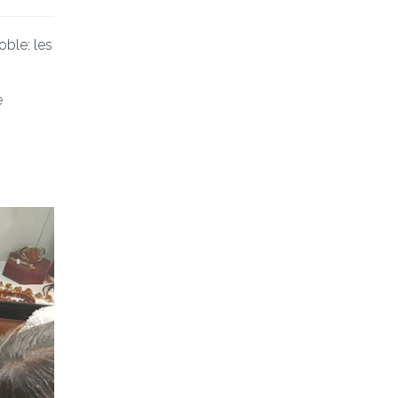
ble: les
e