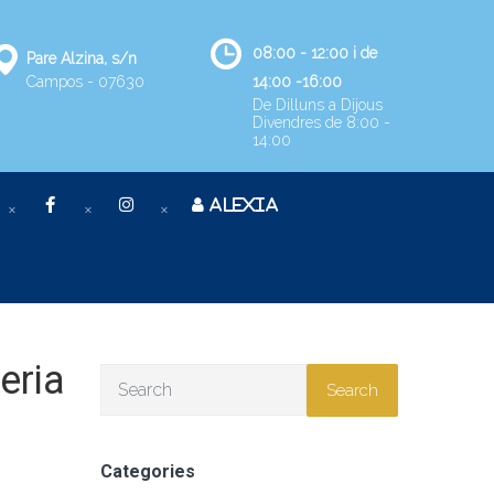
08:00 - 12:00 i de
Pare Alzina, s/n
Campos - 07630
14:00 -16:00
De Dilluns a Dijous
Divendres de 8:00 -
14:00
ALEXIA
eria
Search
Categories