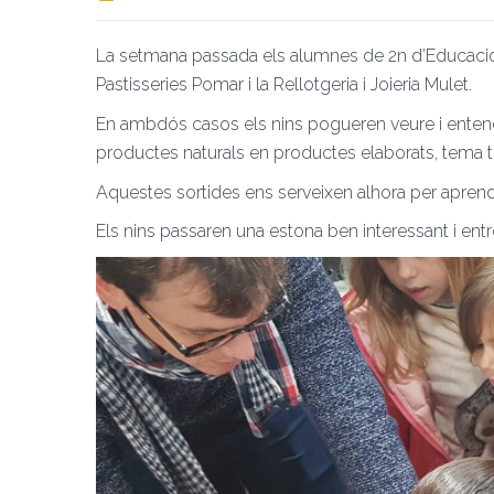
La setmana passada els alumnes de 2n d’Educació 
Pastisseries Pomar i la Rellotgeria i Joieria Mulet.
En ambdós casos els nins pogueren veure i entend
productes naturals en productes elaborats, tema tr
Aquestes sortides ens serveixen alhora per aprendr
Els nins passaren una estona ben interessant i ent